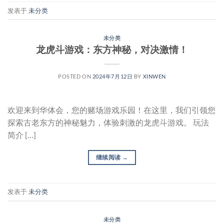
发表于
未分类
未分类
龙虎斗游戏：东方神秘，对决激情！
POSTED ON
2024年7月12日
BY
XINWEN
欢迎来到华体会，您的赌场游戏乐园！在这里，我们引领您
探索古老东方的神秘魅力，体验刺激的龙虎斗游戏。 玩法
简介 […]
继续阅读
→
发表于
未分类
未分类