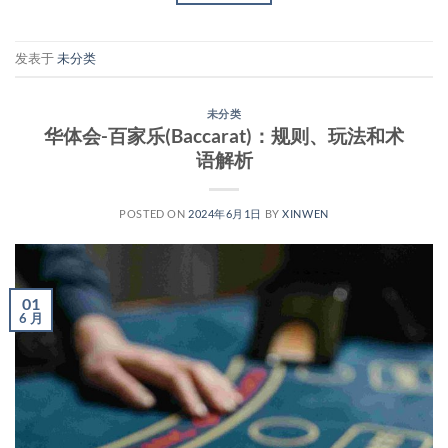
发表于
未分类
未分类
华体会-百家乐(Baccarat)：规则、玩法和术
语解析
POSTED ON
2024年6月1日
BY
XINWEN
01
6 月