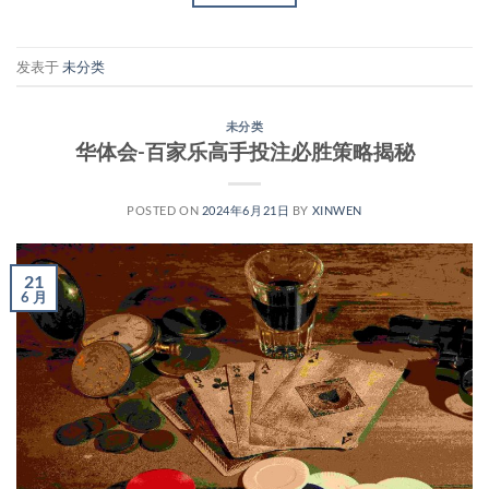
发表于
未分类
未分类
华体会-百家乐高手投注必胜策略揭秘
POSTED ON
2024年6月21日
BY
XINWEN
21
6 月