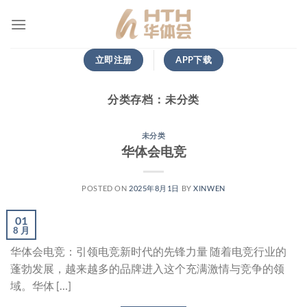
跳
到
内
容
立即注册
APP下载
分类存档：
未分类
未分类
华体会电竞
POSTED ON
2025年8月1日
BY
XINWEN
01
8 月
华体会电竞：引领电竞新时代的先锋力量 随着电竞行业的
蓬勃发展，越来越多的品牌进入这个充满激情与竞争的领
域。华体 […]