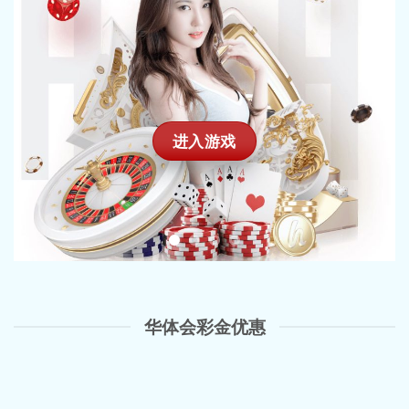
进入游戏
华体会彩金优惠