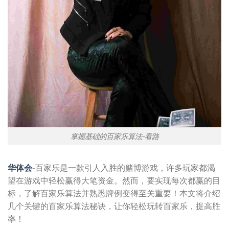
掌握基础的百家乐算法-看路
华体会
-百家乐是一款引人入胜的赌博游戏，许多玩家都渴
望在游戏中轻松赢得大笔资金。然而，要实现每次都赢的目
标，了解百家乐算法并熟悉牌例变得至关重要！本文将介绍
几个关键的百家乐算法秘诀，让你轻松玩转百家乐，提高胜
率！