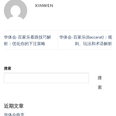
XINWEN
华体会-百家乐看路技巧解
华体会-百家乐(Baccarat)：规
析：优化你的下注策略
则、玩法和术语解析
搜索
搜
索
近期文章
华体会电竞