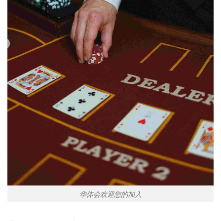
华体会欢迎您的加入