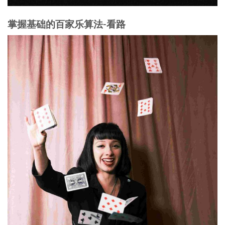
掌握基础的百家乐算法-看路