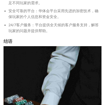
足不同玩家的需求。
安全可靠的平台：华体会平台采用先进的加密技术，确
保玩家的个人信息和资金安全。
24/7客户服务：平台提供全天候的客户服务支持，解答
玩家的问题并提供帮助。
结语