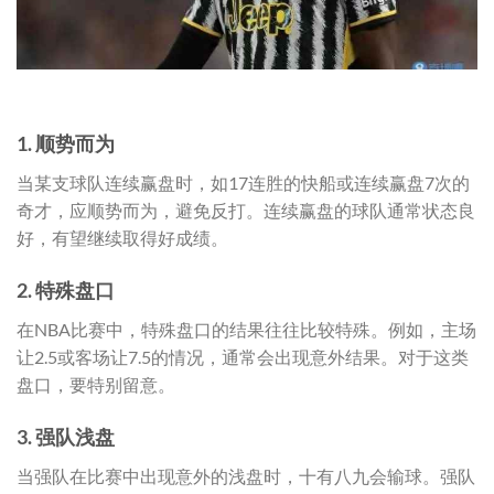
1. 顺势而为
当某支球队连续赢盘时，如17连胜的快船或连续赢盘7次的
奇才，应顺势而为，避免反打。连续赢盘的球队通常状态良
好，有望继续取得好成绩。
2. 特殊盘口
在NBA比赛中，特殊盘口的结果往往比较特殊。例如，主场
让2.5或客场让7.5的情况，通常会出现意外结果。对于这类
盘口，要特别留意。
3. 强队浅盘
当强队在比赛中出现意外的浅盘时，十有八九会输球。强队