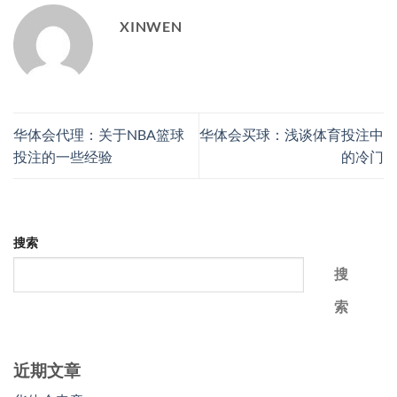
XINWEN
华体会代理：关于NBA篮球
华体会买球：浅谈体育投注中
投注的一些经验
的冷门
搜索
搜
索
近期文章