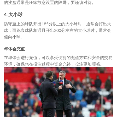
的浅盘通常是庄家故意设置的陷阱，要谨慎对待。
4. 大小球
防守至上的球队开出185分以上的大小球时，通常会打出大
球；而跑轰球队相遇且开出200分左右的大小球时，通常会
偏向小球。
华体会充值
在华体会进行充值，可以享受便捷的充值方式和安全的交易
环境，确保您在投注过程中资金充裕，投注更加顺畅。