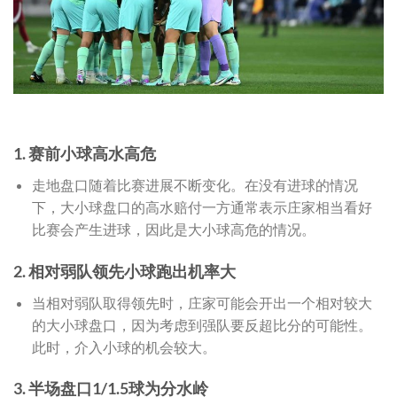
1. 赛前小球高水高危
走地盘口随着比赛进展不断变化。在没有进球的情况
下，大小球盘口的高水赔付一方通常表示庄家相当看好
比赛会产生进球，因此是大小球高危的情况。
2. 相对弱队领先小球跑出机率大
当相对弱队取得领先时，庄家可能会开出一个相对较大
的大小球盘口，因为考虑到强队要反超比分的可能性。
此时，介入小球的机会较大。
3. 半场盘口1/1.5球为分水岭