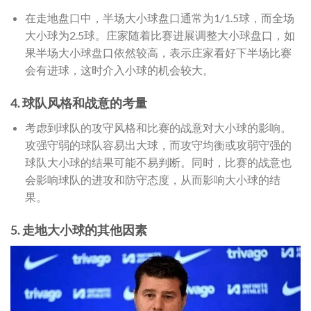
在走地盘口中，半场大小球盘口通常为1/1.5球，而全场
大小球为2.5球。庄家随着比赛进展调整大小球盘口，如
果半场大小球盘口依然较高，表示庄家看好下半场比赛
会有进球，这时介入小球的机会较大。
4. 球队风格和战意的考量
考虑到球队的攻守风格和比赛的战意对大小球的影响。
攻强守弱的球队容易出大球，而攻守均衡或攻弱守强的
球队大小球的结果可能不易判断。同时，比赛的战意也
会影响球队的进攻和防守态度，从而影响大小球的结
果。
5. 走地大小球的其他因素