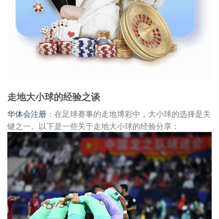
走地大小球的经验之谈
华体会注册
：在足球赛事的走地博彩中，大小球的选择是关
键之一。以下是一些关于走地大小球的经验分享：