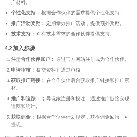
广材料。
个性化支持：
根据合作伙伴的需求提供个性化支持。
推广活动奖励：
定期举办推广活动，提供额外奖励。
技术支持：
对有技术需求的合作伙伴提供支持。
4.2 加入步骤
注册合作伙伴账户：
通过官方网站注册成为合作伙伴。
申请审核：
提交资料并通过审核。
获取推广链接：
在合作伙伴后台获取推广链接和推广素
材。
推广和追踪：
引导玩家注册和投注，通过推广链接实现
追踪和统计。
获取佣金：
根据合作伙伴计划规定，获得佣金回报，可
提现。