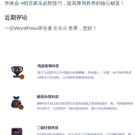
华体会-4招百家乐必胜技巧，提高牌局胜率的核心秘笈！
近期评论
一位WordPress评论者
发表在
世界，您好！