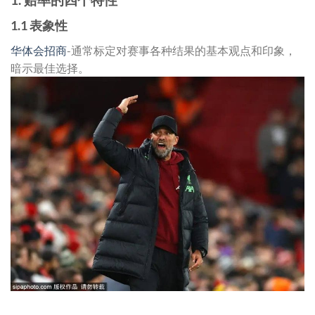
1.1 表象性
华体会招商
-通常标定对赛事各种结果的基本观点和印象，
暗示最佳选择。