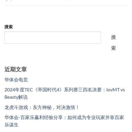
搜索
搜
索
近期文章
华体会电竞
2024年度TEC《帝国时代4》系列赛三四名决赛：lovMT vs
Beasty解说
龙虎斗游戏：东方神秘，对决激情！
华体会-百家乐赢利经验分享：如何成为专业玩家并靠百家
乐谋生