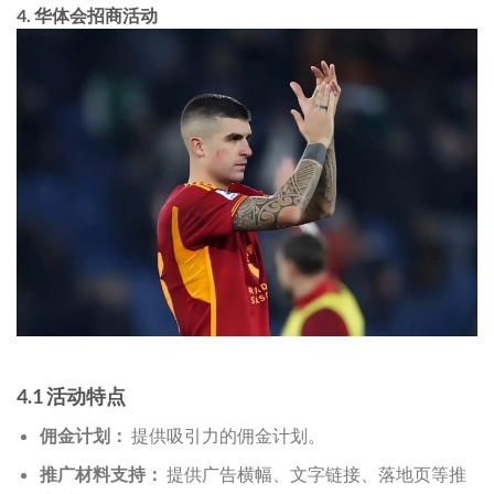
4. 华体会招商活动
4.1 活动特点
佣金计划：
提供吸引力的佣金计划。
推广材料支持：
提供广告横幅、文字链接、落地页等推